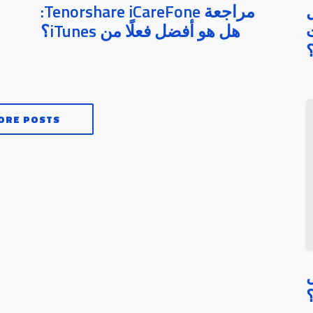
iM: هل
مراجعة Tenorshare iCareFone:
ت
هل هو أفضل فعلًا من iTunes؟
ORE POSTS
ال