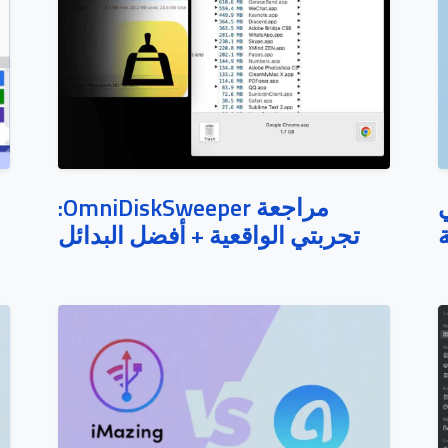
مراجعة OmniDiskSweeper:
نتي
تجربتي الواقعية + أفضل البدائل
ة